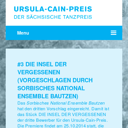
Menu
#3 DIE INSEL DER
VERGESSENEN
(VORGESCHLAGEN DURCH
SORBISCHES NATIONAL
ENSEMBLE BAUTZEN)
Das
Sorbisches National Ensemble Bautzen
hat den dritten Vorschlag eingereicht. Damit ist
das Stück DIE INSEL DER VERGESSENEN
der dritte Bewerber für den Ursula-Cain-Preis.
Die Premiere findet am 25.10.2014 statt, die