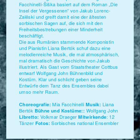
Facchinelli-Šiška basiert auf dem Roman „Die
Insel der Vergessenen“ von Jakub Lorenc-
Zalěski und greift damit eine der ältesten
sorbischen Sagen auf, die sich mit den
Freiheitsbestrebungen einer Minderheit
beschäftigt.
Die aus Rumänien stammende Komponistin
und Pianistin Liana Bertók schuf dazu eine
melodienreiche Musik, die mal atmosphärisch,
mal dramatisch die Geschichte von Jakub
illustriert. Als Gast vom Staatstheater Cottbus
entwarf Wolfgang John Bühnenbild und
Kostüm. Klar und schlicht geben seine
Entwürfe dem Tanz des Ensembles dabei
umso mehr Raum.
Choreografie:
Mia Facchinelli
Musik:
Liana
Bertók
Bühne und Kostüme::
Wolfgang John
Libretto:
Volkmar Draeger
Mitwirkende
: 12
Tänzer
Fotos:
Sorbisches national Ensembler