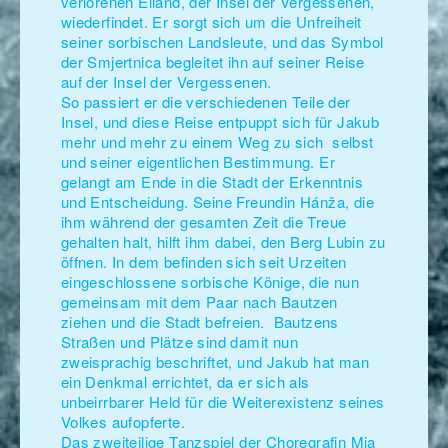
verlorenen Eiland, der Insel der Vergessenen,
wiederfindet. Er sorgt sich um die Unfreiheit
seiner sorbischen Landsleute, und das Symbol
der Smjertnica begleitet ihn auf seiner Reise
auf der Insel der Vergessenen.
So passiert er die verschiedenen Teile der
Insel, und diese Reise entpuppt sich für Jakub
mehr und mehr zu einem Weg zu sich selbst
und seiner eigentlichen Bestimmung. Er
gelangt am Ende in die Stadt der Erkenntnis
und Entscheidung. Seine Freundin Hánža, die
ihm während der gesamten Zeit die Treue
gehalten halt, hilft ihm dabei, den Berg Lubin zu
öffnen. In dem befinden sich seit Urzeiten
eingeschlossene sorbische Könige, die nun
gemeinsam mit dem Paar nach Bautzen
ziehen und die Stadt befreien. Bautzens
Straßen und Plätze sind damit nun
zweisprachig beschriftet, und Jakub hat man
ein Denkmal errichtet, da er sich als
unbeirrbarer Held für die Weiterexistenz seines
Volkes aufopferte.
Das zweiteilige Tanzspiel der Choregrafin Mia