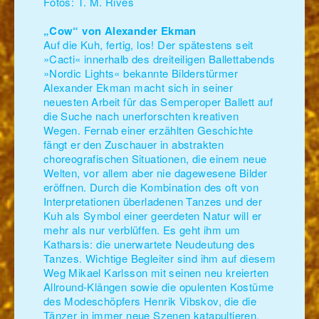
Fotos: T. M. Rives
„Cow“ von Alexander Ekman
Auf die Kuh, fertig, los! Der spätestens seit
»Cacti« innerhalb des dreiteiligen Ballettabends
»Nordic Lights« bekannte Bilderstürmer
Alexander Ekman macht sich in seiner
neuesten Arbeit für das Semperoper Ballett auf
die Suche nach unerforschten kreativen
Wegen. Fernab einer erzählten Geschichte
fängt er den Zuschauer in abstrakten
choreografischen Situationen, die einem neue
Welten, vor allem aber nie dagewesene Bilder
eröffnen. Durch die Kombination des oft von
Interpretationen überladenen Tanzes und der
Kuh als Symbol einer geerdeten Natur will er
mehr als nur verblüffen. Es geht ihm um
Katharsis: die unerwartete Neudeutung des
Tanzes. Wichtige Begleiter sind ihm auf diesem
Weg Mikael Karlsson mit seinen neu kreierten
Allround-Klängen sowie die opulenten Kostüme
des Modeschöpfers Henrik Vibskov, die die
Tänzer in immer neue Szenen katapultieren.