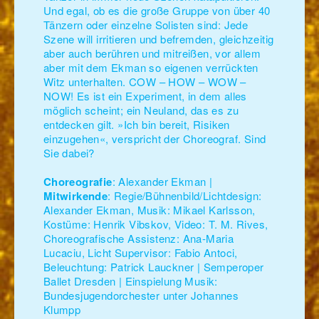
Und egal, ob es die große Gruppe von über 40
Tänzern oder einzelne Solisten sind: Jede
Szene will irritieren und befremden, gleichzeitig
aber auch berühren und mitreißen, vor allem
aber mit dem Ekman so eigenen verrückten
Witz unterhalten. COW – HOW – WOW –
NOW! Es ist ein Experiment, in dem alles
möglich scheint; ein Neuland, das es zu
entdecken gilt. »Ich bin bereit, Risiken
einzugehen«, verspricht der Choreograf. Sind
Sie dabei?
Choreografie
: Alexander Ekman |
Mitwirkende
: Regie/Bühnenbild/Lichtdesign:
Alexander Ekman, Musik: Mikael Karlsson,
Kostüme: Henrik Vibskov, Video: T. M. Rives,
Choreografische Assistenz: Ana-Maria
Lucaciu, Licht Supervisor: Fabio Antoci,
Beleuchtung: Patrick Lauckner | Semperoper
Ballet Dresden | Einspielung Musik:
Bundesjugendorchester unter Johannes
Klumpp